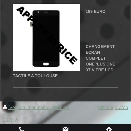
189 EURO
CHANGEMENT
ECRAN
COMPLET
ONEPLUS ONE
3T VITRE LCD
TACTILE A TOULOUSE
Version imprimable
|
Plan du
Affichage Web
site
2026 ©
WWW.APPLEPATRICE.FR